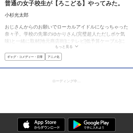
普通の女子校生が【ろこどる】やってみた。
小杉光太郎
おじさんからのお願いでローカルアイドルになっちゃった
奈々子。学校の先輩のゆかりさん(完璧超人ただしボケ気
味)と一緒に取材[地元商店街]にテレビ[低予算ケーブル]に
もっと見る
ライブ[デパート屋上]に今日も頑張ります。ちなみに時給
は市民の血税から(笑)
ギャグ・コメディー・日常
アニメ化
ローディング中…