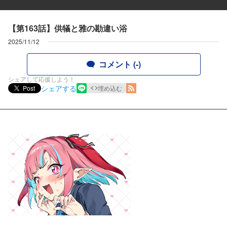
【第163話】供犠と雅の勘違い浴
2025/11/12
コメント (-)
シェアして応援しよう！
シェアする
Post
埋め込む