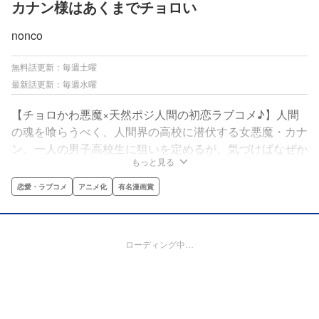
カナン様はあくまでチョロい
nonco
無料話更新：毎週土曜
最新話更新：毎週水曜
【チョロかわ悪魔×天然ポジ人間の初恋ラブコメ♪】人間
の魂を喰らうべく、人間界の高校に潜伏する女悪魔・カナ
ン。一人の男子高校生に狙いを定めるが、気づけばなぜか
もっと見る
恋人契約を結ぶことに！？しかし恋なんてしたことのない
カナンには、未知な感情ばかりで…！甘酸っぱい青春とギ
恋愛・ラブコメ
アニメ化
有名漫画賞
ャグの嵐！！純情アクマのチョロ可愛い初恋ラブコメ、始
まります♪
ローディング中…