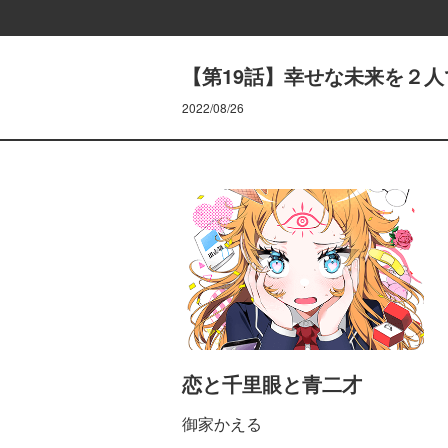
【第19話】幸せな未来を２人
2022/08/26
恋と千里眼と青二才
御家かえる