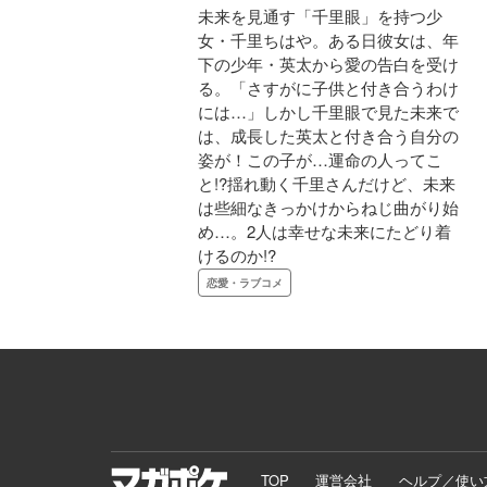
未来を見通す「千里眼」を持つ少
女・千里ちはや。ある日彼女は、年
下の少年・英太から愛の告白を受け
る。「さすがに子供と付き合うわけ
には…」しかし千里眼で見た未来で
は、成長した英太と付き合う自分の
姿が！この子が…運命の人ってこ
と!?揺れ動く千里さんだけど、未来
は些細なきっかけからねじ曲がり始
め…。2人は幸せな未来にたどり着
けるのか!?
恋愛・ラブコメ
TOP
運営会社
ヘルプ／使い