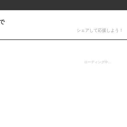
で
シェアして応援しよう！
ローディング中…