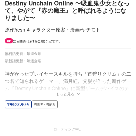
Destiny Unchain Online 〜吸血鬼少女となっ
て、やがて『赤の魔王』と呼ばれるようにな
りました〜
原作/resn キャラクター原案・漫画/ヤチモト
次回更新は9/11(金曜)予定です。
UP
無料話更新：毎週金曜
最新話更新：毎週金曜
神がかったプレイヤースキルを持ち「首狩りクリム」の二
つ名で知られるゲーマー、満月紅。父親が作った新作ゲー
ム『Destiny Unchain Online』に新型ゲームデバイスのテ
もっと見る
スターとして参加するが、開始早々バグだらけで姿は吸血
鬼種族の少女に。最高の仲間と出会い、ゲームを攻略して
異世界・異能力
行くうちに、何もかもが変わっていく最高のゲーマー物
語……開幕！
ローディング中…