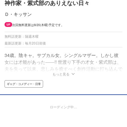
神作家・紫式部のありえない日々
Ｄ・キッサン
次回無料更新は8/20(木曜)予定です。
UP
無料話更新：隔週木曜
最新話更新：毎月20日前後
34歳。陰キャ。サブカル女。シングルマザー。しかし彼
女には才能があった――!! 世渡り下手の才女・紫式部は、
夫を失って以来、悲しみを癒すべく創作活動に打ち込んで
もっと見る
いた。描き上げた作品が話題になり、界隈で神作家として
知られはじめ、ついに宮仕えのお声がかかり…。慣れない
ギャグ・コメディー・日常
人間関係に翻弄されながらも任された仕事は中宮さまの家
庭教師――!? D・キッサンが描く平安コメディ最新作は紫
式部!!
ローディング中…