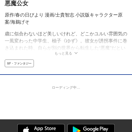
悪魔公女
原作/春の日びより 漫画/士貴智志 小説版キャラクター原
案/海鵜げそ
歳に似合わないほど美しいけれど、どこかユルい雰囲気の
一風変わった中学生、柚子《ゆず》。彼女が誘拐事件に巻
き込まれた時、自らが別の世界から転生した“悪魔”だとい
もっと見る
うことを思い出す。ああ……聞こえるわ。闇に怯える人間
たちの愛おしい悲鳴が。さあ、愛しき人間たちよ。その絶
SF・ファンタジー
望を“悪魔《わたし》”に捧げよ。異世界から転生した強大
な力を持つ「悪魔公女」が現代日本に降臨した
ローディング中…