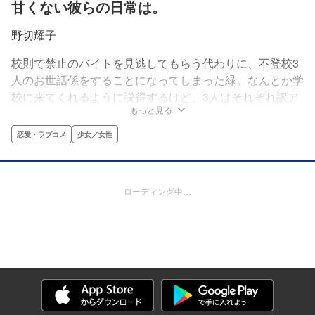
甘くない彼らの日常は。
野切耀子
校則で禁止のバイトを見逃してもらう代わりに、不登校3
人のお世話係をすることになってしまった緑。なんとか学
校に来てくれるように説得するけど、3人はそれぞれ訳ア
もっと見る
リで…。イケメン問題児3人組とのドキドキ♡スクールデ
イズ開幕！
恋愛・ラブコメ
少女／女性
ローディング中…