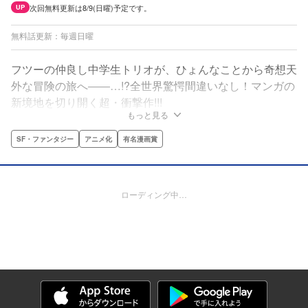
次回無料更新は8/9(日曜)予定です。
UP
無料話更新：毎週日曜
フツーの仲良し中学生トリオが、ひょんなことから奇想天
外な冒険の旅へ――…!?全世界驚愕間違いなし！マンガの
新境地を切り開く超・衝撃作!!!
もっと見る
SF・ファンタジー
アニメ化
有名漫画賞
ローディング中…