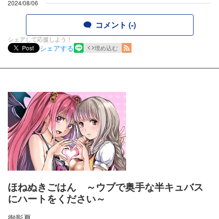
2024/08/06
コメント (-)
シェアして応援しよう！
シェアする
Post
埋め込む
ほねぬきごはん ～ウブで奥手な半キュバス
にハートをください～
御影夏