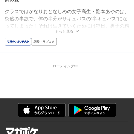
クラスではかなりおとなしめの女子高生・艶本あやのは、
突然の事故で、体の半分がサキュバスの“半キュバス”にな
ってしまった！それは生きていくためには毎日、男子の精
もっと見る
を食べなければいけない運命を意味した。ウブで奥手な艶
本は男子をほねぬきにして、精を食べることができるの
恋愛・ラブコメ
か？ドキドキ催淫えっちコメディ、開幕♡
ローディング中…