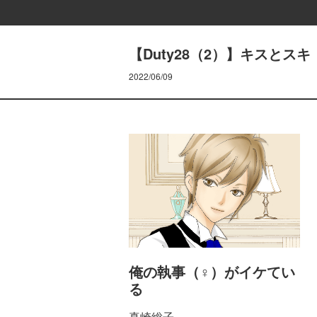
【Duty28（2）】キスとスキ
2022/06/09
俺の執事（♀）がイケてい
る
真崎総子