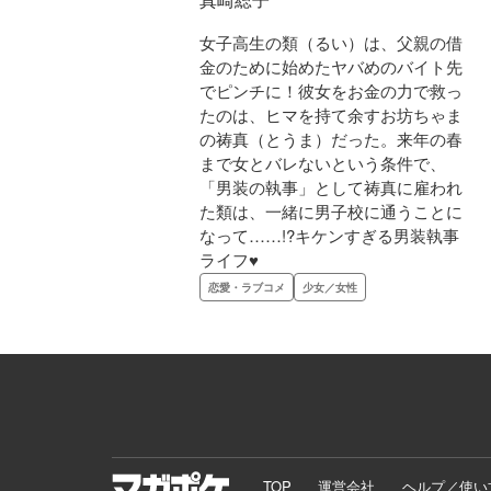
女子高生の類（るい）は、父親の借
金のために始めたヤバめのバイト先
でピンチに！彼女をお金の力で救っ
たのは、ヒマを持て余すお坊ちゃま
の祷真（とうま）だった。来年の春
まで女とバレないという条件で、
「男装の執事」として祷真に雇われ
た類は、一緒に男子校に通うことに
なって……!?キケンすぎる男装執事
ライフ♥
恋愛・ラブコメ
少女／女性
TOP
運営会社
ヘルプ／使い