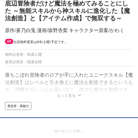
底辺冒険者だけど魔法を極めてみることにし
た ～無能スキルから神スキルに進化した【魔
法創造】と【アイテム作成】で無双する～
原作/蒼乃白兎 漫画/坂野杏梨 キャラクター原案/かわく
次回無料更新は8/8(土曜)予定です。
UP
無料話更新：毎週土曜
最新話更新：隔週金曜
落ちこぼれ冒険者のロアが手に入れたユニークスキル【魔
法創造】はレベルと引き換えに魔法を創造できるというも
の。消費するレベルが高いほど、強力な魔法を創造でき
もっと見る
る。つまりレベルを消費すればするほど、レベル上げの効
率はドンドン上がるのだ。更に【アイテム作成】の能力も
異世界・異能力
利用することで、強力な装備でステータスを補ったり、価
値の高いアイテムを作成できたり、超便利！【アイテム作
成】と【魔法創造】──二つのスキルが相乗効果を生み、
ローディング中…
ロアは驚異的な成長を遂げていく！