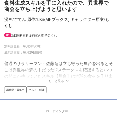
食料生成スキルを手に入れたので、異世界で
商会を立ち上げようと思います
漫画/ごてん 原作/slkn(MFブックス) キャラクター原案/も
やし
次回無料更新は8/18(火曜)予定です。
UP
無料話更新：毎月第3火曜
最新話更新：毎月20日前後
普通のサラリーマン・佐藤竜は立ち寄った屋台を出るとそ
こは異世界の森の中だった!?ステータスを確認するといつ
の間にか持っていたスキル【屋台】は地球の食材を作り出
もっと見る
せるまさにチート。この食料生成スキルと、一緒に転移し
た屋台で異世界で商会を立ち上げる!!経営はハプニングの
異世界・異能力
グルメ・料理
連続で…はたして大商会になり上がれるのか!?異世界に食
の革命を巻き起こす商会経営系異世界スローライフ、スタ
ート!!
ローディング中…