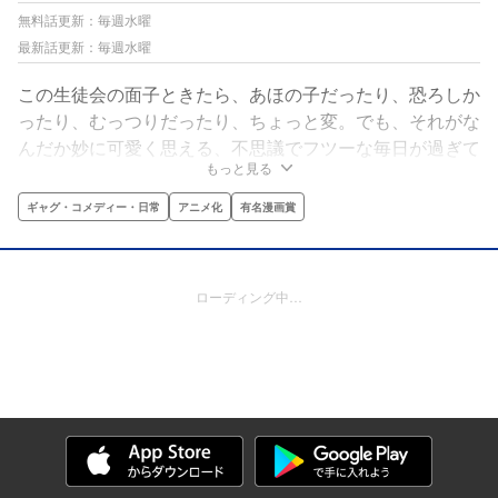
無料話更新：毎週水曜
最新話更新：毎週水曜
この生徒会の面子ときたら、あほの子だったり、恐ろしか
ったり、むっつりだったり、ちょっと変。でも、それがな
んだか妙に可愛く思える、不思議でフツーな毎日が過ぎて
もっと見る
いく。ちょっぴり天才なむちまろが贈る、世界一キュート
な日常４コマ！
ギャグ・コメディー・日常
アニメ化
有名漫画賞
ローディング中…