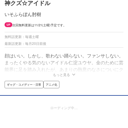
神クズ☆アイドル
いそふらぼん肘樹
次回無料更新は11/21(土曜)予定です。
UP
無料話更新：毎週土曜
最新話更新：毎月20日前後
顔はいい。しかし、歌わない踊らない。ファンサしない。
まったくやる気のないアイドル仁淀ユウヤ。金のために芸
能界に足を踏み入れたが、あまりの熱意のなさについにク
もっと見る
ビを宣告される。そんなある日、出会ったのは神アイドル
の……幽霊!?クズアイドルに神降臨!! 二人で目指すはアイ
ギャグ・コメディー・日常
アニメ化
ドル界の天下一です☆
ローディング中…