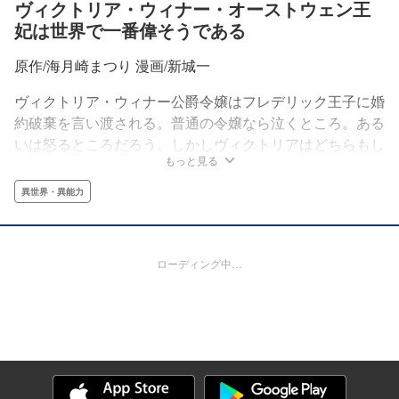
ヴィクトリア・ウィナー・オーストウェン王
妃は世界で一番偉そうである
原作/海月崎まつり 漫画/新城一
ヴィクトリア・ウィナー公爵令嬢はフレデリック王子に婚
約破棄を言い渡される。普通の令嬢なら泣くところ。ある
いは怒るところだろう。しかしヴィクトリアはどちらもし
もっと見る
なかった。『我は婚約破棄を許可しない。』そう言い放つ
ヴィクトリア。婚約破棄。暗殺者。王宮内の陰湿なイジ
異世界・異能力
メ。その全てにヴィクトリアがめちゃくちゃ偉そうに立ち
向かう、悪役令嬢を超える『凶悪令嬢』ラブコメディー♡
ローディング中…