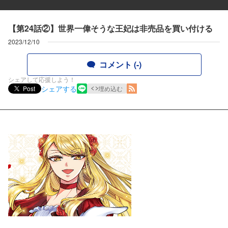
【第24話②】世界一偉そうな王妃は非売品を買い付ける
2023/12/10
コメント (-)
シェアして応援しよう！
シェアする
Post
埋め込む