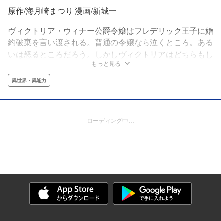
原作/海月崎まつり 漫画/新城一
ヴィクトリア・ウィナー公爵令嬢はフレデリック王子に婚
約破棄を言い渡される。普通の令嬢なら泣くところ。ある
いは怒るところだろう。しかしヴィクトリアはどちらもし
もっと見る
なかった。『我は婚約破棄を許可しない。』そう言い放つ
ヴィクトリア。婚約破棄。暗殺者。王宮内の陰湿なイジ
異世界・異能力
メ。その全てにヴィクトリアがめちゃくちゃ偉そうに立ち
向かう、悪役令嬢を超える『凶悪令嬢』ラブコメディー♡
ローディング中…