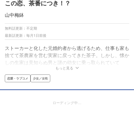
この恋、茶番につき！？
山中梅鉢
無料話更新：不定期
最新話更新：毎月1日前後
ストーカーと化した元婚約者から逃げるため、仕事も家も
捨てて茶農家を営む実家に戻ってきた茶子。しかし、懐か
しの生家は見知らぬ男と謎の幼女に乗っ取られていて
もっと見る
――！？出戻り女×マウント男（訳アリ幼女）、凸凹の３
人が織りなす、ウソから始まる家族計画！
恋愛・ラブコメ
少女／女性
ローディング中…