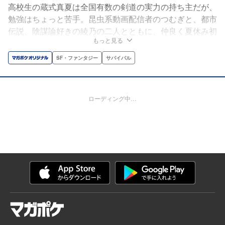
高校生の蔵式真夏は全国有数の剣道の実力の持ち主だが、
勉強はちょっと苦手。昆虫系動画配信者のつむぎと、都市
伝説、陰謀論好きの綾乃の二人とともに、仲良く夏休み初
もっと見る
日から補修を受ける真夏だったが、その時、校庭に自衛隊
のヘリコプターが着陸する。これが真夏たちの超危険でア
SF・ファンタジー
サバイバル
ツすぎる夏休みの始まりだった！
ローディング中…