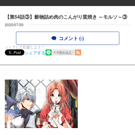
【第54話③】穀物詰め肉のこんがり窯焼き ～モルソ～③
2025/07/30
コメント (-)
シェアして応援しよう！
シェアする
Post
埋め込む