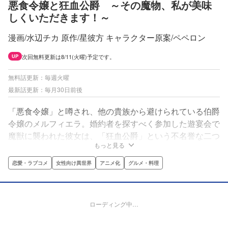
悪食令嬢と狂血公爵 ～その魔物、私が美味
しくいただきます！～
漫画/水辺チカ 原作/星彼方 キャラクター原案/ペペロン
次回無料更新は8/11(火曜)予定です。
UP
無料話更新：毎週火曜
最新話更新：毎月30日前後
「悪食令嬢」と噂され、他の貴族から避けられている伯爵
令嬢のメルフィエラ。婚約者を探すべく参加した遊宴会で
魔獣に襲われた彼女は、「狂血公爵」という不名誉な二つ
もっと見る
名を持つガルブレイス公爵に命を救われる。メルフィエラ
に興味を抱いた狂血公爵は、彼女の人には言えない〝趣
恋愛・ラブコメ
女性向け異世界
アニメ化
グルメ・料理
味〟にも興味を示してきて…？恋ありバトルありグルメあ
りの新感覚恋愛ファンタジー！
ローディング中…