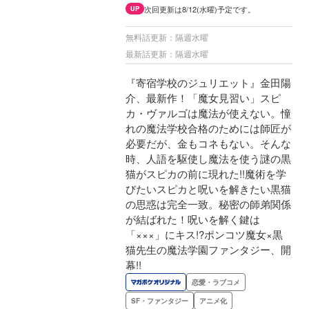
次回更新は8/12(水曜)予定です。
UP
無料話更新：隔週水曜
最新話更新：隔週水曜
『寄宿学校のジュリエット』金田陽
介、最新作！「魔女見習い」スピ
カ・ヴァルゴは魔法が使えない。憧
れの魔法学校合格のためには師匠が
必要だが、金もコネもない。そんな
時、人語を駆使し魔法を使う謎の黒
猫がスピカの前に現れた!!魔術を学
びたいスピカと呪いを解きたい黒猫
の思惑は完全一致。秘密の師弟関係
が結ばれた！呪いを解く鍵は
「×××」にキス!?ポンコツ魔女×黒
猫先生の魔法学園ファンタジー、開
幕!!
恋愛・ラブコメ
SF・ファンタジー
アニメ化