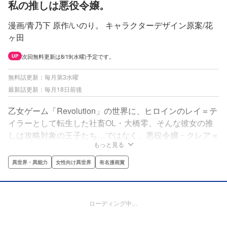
私の推しは悪役令嬢。
漫画/青乃下 原作/いのり。 キャラクターデザイン原案/花
ヶ田
次回無料更新は8/19(水曜)予定です。
UP
無料話更新：毎月第3水曜
最新話更新：毎月18日前後
乙女ゲーム「Revolution」の世界に、ヒロインのレイ＝テ
イラーとして転生した社畜OL・大橋零。そんな彼女の推
しは攻略対象の王子たち…ではなく、悪役令嬢・クレア＝
もっと見る
フランソワだった！「小説家になろう」で大人気のガール
ズノベルをコミカライズ！推し一筋、激動のラブコメ・フ
異世界・異能力
女性向け異世界
有名漫画賞
ァンタジー開幕！ ※「小説家になろう」は株式会社ヒナ
プロジェクトの登録商標です
ローディング中…