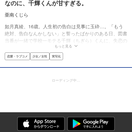
なのに、千輝くんが甘すぎる。
亜南くじら
如月真綾、16歳。人生初の告白は見事に玉砕…。「もう
絶対、告白なんかしない」と誓ったばかりのある日、図書
当番が一緒で学校一モテる千輝（ちぎら）くんに、失恋の
もっと見る
傷を癒やすために「片想いごっこをしよう」と提案され
る！毎日、あまーい千輝くんに癒やされて、もっと近づき
恋愛・ラブコメ
少女／女性
実写化
たいと思い始める真綾…。でも、これは“片想いごっこ”を
しているだけ。絶対に千輝くんのことを好きになっちゃい
けないのに―――!!?
ローディング中…