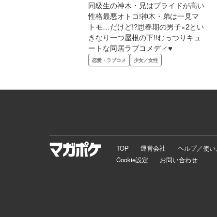
同級生の神木・兄はプライドが高い
性格最悪オトコ!神木・弟は一見マ
トモ…だけど!?思春期の男子×2とい
きなり一つ屋根の下!!むっつりキュ
ートな同居ラブコメディ♥
恋愛・ラブコメ
少女／女性
TOP
運営会社
ヘルプ／使い
Cookie設定
お問い合わせ