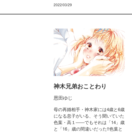
2022/03/29
神木兄弟おことわり
恩田ゆじ
母の再婚相手・神木家には4歳と6歳
になる息子がいる、そう聞いていた
色葉・高１――でもそれは「14」歳
と「16」歳の間違いだった!!色葉と