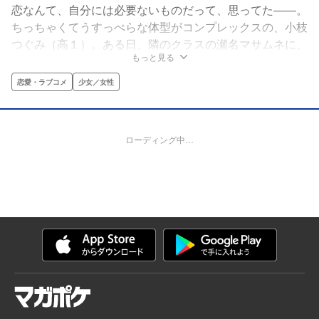
恋なんて、自分には必要ないものだって、思ってた――。
ちっちゃくてうすっぺらな体型がコンプレックスの、小枝
つぐみ（高１）。ある日、隣のクラスの瀬名マサムネに、
もっと見る
偶然自分の身体を見られてしまい……!?でも、自然体でま
っすぐなマサムネと一緒にいると、ずっとずっと隠して
恋愛・ラブコメ
少女／女性
た、ホントは「女の子」でいたいっていう気持ちが、どん
どん膨らんできて……。すべての恋愛不器用女子に贈る、
純情☆スローステップ・ラブ！
ローディング中…