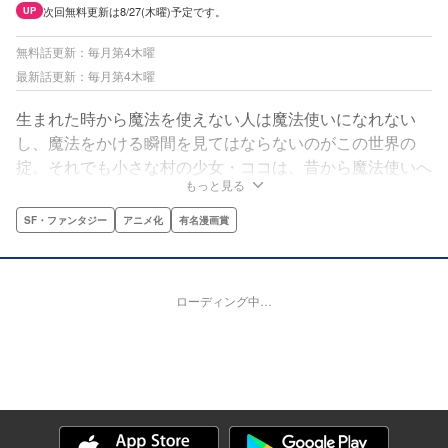
次回無料更新は8/27(木曜)予定です。
UP
無料話更新：毎月第4木曜
最新話更新：毎月第4木曜
生まれた時から魔法を使えない人は魔法使いになれない
し、魔法をかける瞬間を見てはならないのがこの世界の
掟。それでも小さな村の少女・ココは、昔から魔法使いへ
もっと見る
の憧れを抱き続けていた。ある日、村を訪れた魔法使い・
キーフリーが魔法を使うところを見てしまい、大きな秘密
SF・ファンタジー
アニメ化
有名漫画賞
を知る。それは、特別な道具で魔法陣を描けば、本当は誰
にでも魔法が使えるという、魔法使いたちが隠した「絶対
の秘密」だった＿＿。
ローディング中…