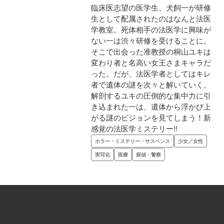
臨床医志望の医学生、犬飼一が研修
生として配属されたのはなんと法医
学教室。死体相手の法医学に興味が
ない一は渋々研修を受けることに。
そこで出会った准教授の桐山ユキは
変わり者と名高い女王さまキャラだ
った。だが、法医学者としてはキレ
者で遺体の謎を次々と解いていく。
解剖するユキの圧倒的な集中力に引
き込まれた一は、遺体から浮かび上
がる謎のビジョンを見てしまう！新
感覚の法医学ミステリー!!
ホラー・ミステリー・サスペンス
少女／女性
実写化
医療
探偵・警察