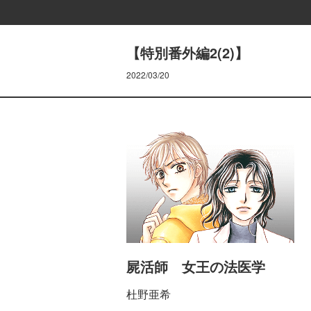
【特別番外編2(2)】
2022/03/20
屍活師 女王の法医学
杜野亜希