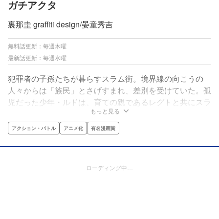
ガチアクタ
裏那圭 graffiti design/晏童秀吉
無料話更新：毎週木曜
最新話更新：毎週水曜
犯罪者の子孫たちが暮らすスラム街。境界線の向こうの
人々からは「族民」とさげすまれ、差別を受けていた。孤
児だった少年・ルドは、育ての親であるレグトと共にスラ
もっと見る
ム街に住み、常人離れした身体能力を武器に生計を立てて
いた。だがある日、身に覚えのない罪を着せられ、スラム
アクション・バトル
アニメ化
有名漫画賞
の人々でさえ恐れる「奈落」へと落とされてしまう……。
ローディング中…