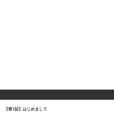
【第1話】はじめまして