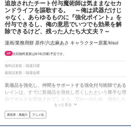
追放されたチート付与魔術師は気ままなセカ
ンドライフを謳歌する。 ～俺は武器だけじ
ゃなく、あらゆるものに『強化ポイント』を
付与できるし、俺の意思でいつでも効果を解
除できるけど、残った人たち大丈夫？～
漫画/業務用餅 原作/六志麻あさ キャラクター原案/kisui
次回無料更新は8/16(日曜)予定です。
UP
無料話更新：隔週日曜
最新話更新：隔週金曜
装備品を強化し、仲間をサポートする強化付与術師である
レインは、すでに装備品を強化し尽くしたという勝手な理
由でギルドを追放されてしまう。万が一のため、強化した
もっと見る
魔力を回収できるようにしていたレインは、これまでコツ
コツとギルドメンバーの装備を強化してきた魔力を全て回
異世界・異能力
アニメ化
収。膨大な強化魔力を手にしたレインは、とりあえず手持
ちの銅の剣と布の服を強化することにしたのだが…？？最