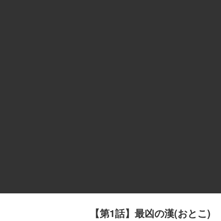
【第1話】最凶の漢(おとこ)