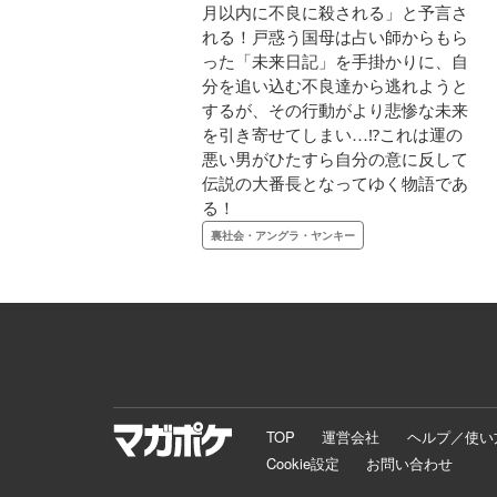
月以内に不良に殺される」と予言さ
れる！戸惑う国母は占い師からもら
った「未来日記」を手掛かりに、自
分を追い込む不良達から逃れようと
するが、その行動がより悲惨な未来
を引き寄せてしまい…⁉これは運の
悪い男がひたすら自分の意に反して
伝説の大番長となってゆく物語であ
る！
裏社会・アングラ・ヤンキー
TOP
運営会社
ヘルプ／使い
Cookie設定
お問い合わせ