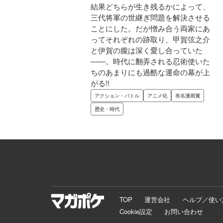
結果どちらが生き残るかによって、
三代将軍の世継ぎ問題を解決させる
ことにした。だが憎み合う両家にあ
ってそれぞれの跡取り、甲賀弦之介
と伊賀の朧は深く愛し合っていた
――。時代に翻弄される忍術使いた
ちのあまりにも過酷な運命の幕が上
がる!!
アクション・バトル
アニメ化
有名漫画賞
歴史・時代
TOP
運営会社
ヘルプ／使い
Cookie設定
お問い合わせ