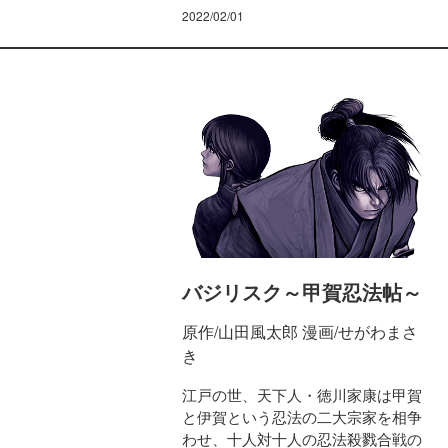
2022/02/01
バジリスク～甲賀忍法帖～
原作/山田風太郎 漫画/せがわまさ
き
江戸の世、天下人・徳川家康は甲賀
と伊賀という忍法の二大宗家を相争
わせ、十人対十人の忍法殺戮合戦の