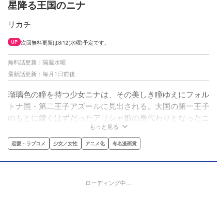
星降る王国のニナ
リカチ
次回無料更新は8/12(水曜)予定です。
UP
無料話更新：隔週水曜
最新話更新：毎月1日前後
瑠璃色の瞳を持つ少女ニナは、その美しき瞳ゆえにフォル
トナ国・第二王子アズールに見出される。大国の第一王子
のもとに嫁ぐはずだったアリシャ姫の身代わりとなったニ
もっと見る
ナは、作法を学び、美しく着飾り、大国を欺くことを求め
られる。星に導かれ、二人の王子と出会ったニナは、そこ
恋愛・ラブコメ
少女／女性
アニメ化
有名漫画賞
で真実の愛を知ることに!?王宮ラブファンタジー！
ローディング中…