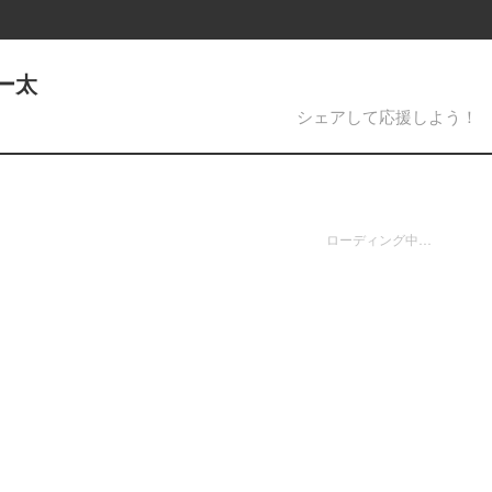
ー太
シェアして応援しよう！
ローディング中…