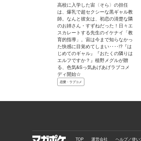
高校に入学した宙〈そら〉の担任
は、爆乳で超セクシーな黒ギャル教
師。なんと彼女は、初恋の清楚な隣
のお姉さん・すずねだった！日々エ
スカレートする先生のイケナイ「教
育的指導」。宙は今まで知らなかっ
た快感に目覚めてしまい‥‥!?『は
じめてのギャル』『おたくの隣りは
エルフですか？』植野メグルが贈
る、色気&Sっ気あげあげラブコメ
ディ開始☆
恋愛・ラブコメ
TOP
運営会社
ヘルプ／使い