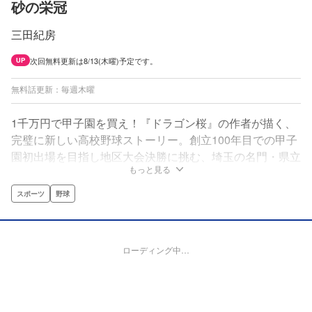
砂の栄冠
三田紀房
次回無料更新は8/13(木曜)予定です。
UP
無料話更新：毎週木曜
1千万円で甲子園を買え！『ドラゴン桜』の作者が描く、
完璧に新しい高校野球ストーリー。創立100年目での甲子
園初出場を目指し地区大会決勝に挑む、埼玉の名門・県立
もっと見る
樫野高校。3年生の不動のエース・中村に圧し掛かる、と
てつもなく大きな重圧。2年生のショート・七嶋は、中村
スポーツ
野球
に、かける言葉がない。涙も涸れる甲子園ロードが、今ス
タートする。
ローディング中…