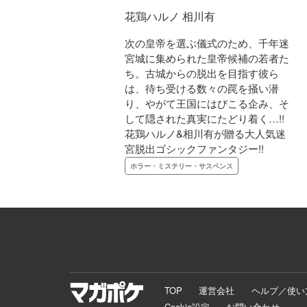
花鶏ハルノ 相川有
次の皇帝を選ぶ儀式のため、千年迷
宮城に集められた皇帝候補の若者た
ち。古城からの脱出を目指す彼ら
は、待ち受ける数々の罠を掻い潜
り、やがて王国にはびこる企み、そ
して隠された真実にたどり着く…!!
花鶏ハルノ&相川有が贈る大人気迷
宮脱出ゴシックファンタジー!!
ホラー・ミステリー・サスペンス
TOP
運営会社
ヘルプ／使い
Cookie設定
お問い合わせ