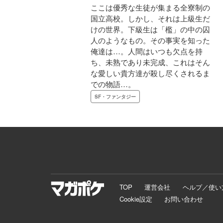
ここは優秀な生徒が集まる全寮制の
国立高校。しかし、それは上級生だ
けの世界。下級生は「檻」の中の囚
人のようなもの。その事実を知った
俺達は…。人間はいつも欠点を持
ち、未熟であり未完成、これはそん
な愛しい貴方達が殺し尽くされるま
での物語…。
SF・ファンタジー
TOP
運営会社
ヘルプ／使い
Cookie設定
お問い合わせ