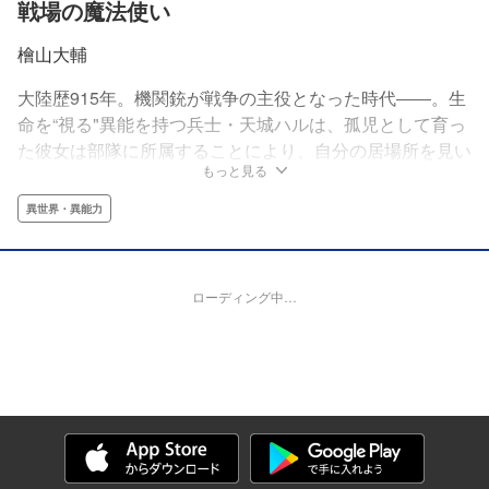
戦場の魔法使い
檜山大輔
大陸歴915年。機関銃が戦争の主役となった時代――。生
命を“視る"異能を持つ兵士・天城ハルは、孤児として育っ
た彼女は部隊に所属することにより、自分の居場所を見い
もっと見る
だしていた。しかし、そんな彼女の背後に敵国の奇襲部隊
が密かに迫り――。
異世界・異能力
ローディング中…