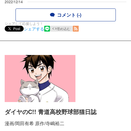
2022/12/14
コメント (-)
シェアして応援しよう！
シェアする
Post
埋め込む
ダイヤのC!! 青道高校野球部猫日誌
漫画/岡田有希 原作/寺嶋裕二