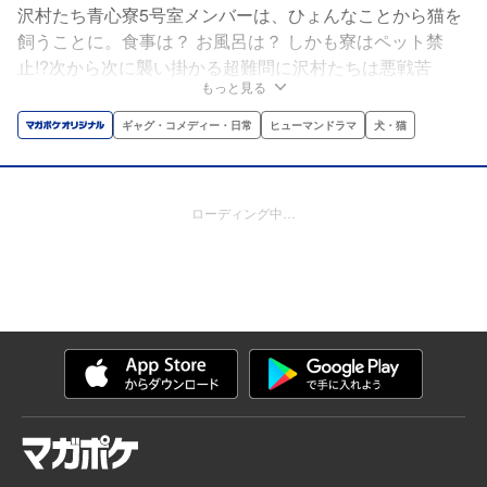
沢村たち青心寮5号室メンバーは、ひょんなことから猫を
飼うことに。食事は？ お風呂は？ しかも寮はペット禁
止!?次から次に襲い掛かる超難問に沢村たちは悪戦苦
もっと見る
闘……。それでも彼らはくじけない。だって猫のかわいさ
を知ってしまったから！猫と球児の日常を描く、『ダイヤ
ギャグ・コメディー・日常
ヒューマンドラマ
犬・猫
のA』ほっこりスピンオフコメディ。
ローディング中…