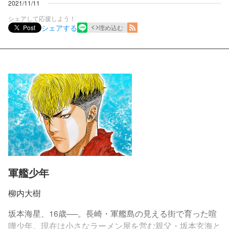
2021/11/11
シェアして応援しよう！
シェアする
Post
埋め込む
軍艦少年
柳内大樹
坂本海星、16歳──。長崎・軍艦島の見える街で育った喧
嘩少年。現在は小さなラーメン屋を営む親父・坂本玄海と