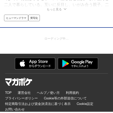
二人で暮らしている。互いに反目し、いがみ合う親子。二
もっと見る
人は大きなものを失ったばかりだった──。心のよりどこ
ろとはなにか。魂の救済はあるか。生きていくとはなに
ヒューマンドラマ
実写化
か。若者渾身の青春の欠片がここに──。
ローディング中…
TOP
運営会社
ヘルプ／使い方
利用規約
プライバシーポリシー
Cookie等の外部送信について
特定商取引法および資金決済法に基づく表示
Cookie設定
お問い合わせ