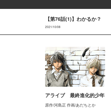
【第76話(1)】わかるか？
2021/10/08
アライブ 最終進化的少年
原作/河島正 作画/あだちとか