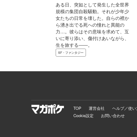
ある日、突如として発生した全世界
規模の集団自殺騒動。それが少年少
女たちの日常を壊した。自らの裡か
ら湧き出でる死への憧れと異能の
力…。彼らはその意味を求めて、互
いに寄り添い、傷付けあいながら、
生を旅する――。
SF・ファンタジー
TOP
運営会社
ヘルプ／使い
Cookie設定
お問い合わせ