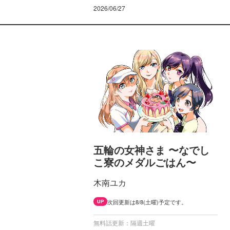
2026/06/27
五輪の女神さま 〜なでし
こ寮のメダルごはん〜
木南ユカ
次回更新は8/8(土曜)予定です。
UP
無料話更新：隔週土曜