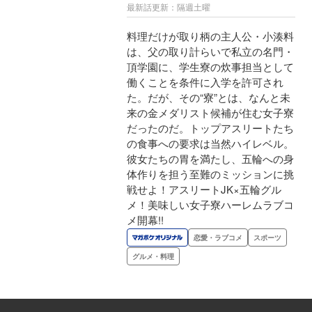
最新話更新：隔週土曜
料理だけが取り柄の主人公・小湊料
は、父の取り計らいで私立の名門・
頂学園に、学生寮の炊事担当として
働くことを条件に入学を許可され
た。だが、その“寮”とは、なんと未
来の金メダリスト候補が住む女子寮
だったのだ。トップアスリートたち
の食事への要求は当然ハイレベル。
彼女たちの胃を満たし、五輪への身
体作りを担う至難のミッションに挑
戦せよ！アスリートJK×五輪グル
メ！美味しい女子寮ハーレムラブコ
メ開幕!!
恋愛・ラブコメ
スポーツ
グルメ・料理