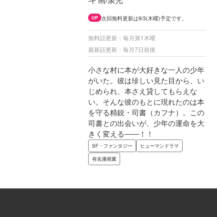
次回無料更新は9/3(木曜)予定です。
UP
無料話更新：毎月第1木曜
最新話更新：毎月7日前後
小さな村に本が大好きな一人の少年
がいた。彼は珍しい見た目から、い
じめられ、本さえ貸してもらえな
い。そんな彼のもとに現れたのは本
を守る精鋭・司書（カフナ）。この
司書との出会いが、少年の運命を大
きく変える――！！
SF・ファンタジー
ヒューマンドラマ
有名漫画賞