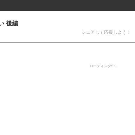
い 後編
シェアして応援しよう！
ローディング中…