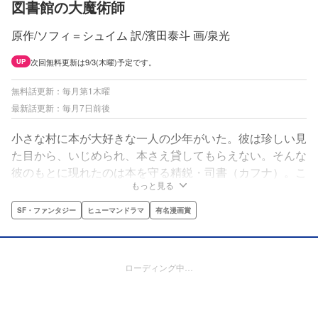
図書館の大魔術師
原作/ソフィ＝シュイム 訳/濱田泰斗 画/泉光
次回無料更新は9/3(木曜)予定です。
UP
無料話更新：毎月第1木曜
最新話更新：毎月7日前後
小さな村に本が大好きな一人の少年がいた。彼は珍しい見
た目から、いじめられ、本さえ貸してもらえない。そんな
彼のもとに現れたのは本を守る精鋭・司書（カフナ）。こ
もっと見る
の司書との出会いが、少年の運命を大きく変える――！！
SF・ファンタジー
ヒューマンドラマ
有名漫画賞
ローディング中…