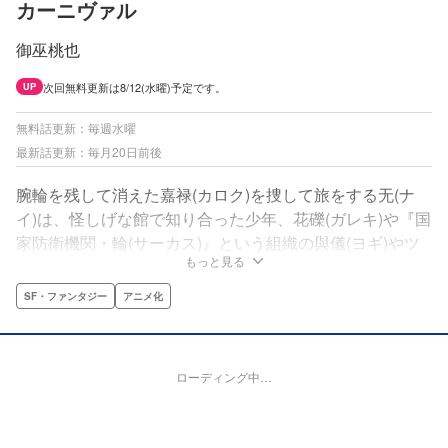
カーニヴァル
御巫桃也
次回無料更新は8/12(水曜)予定です。
UP
無料話更新：毎週水曜
最新話更新：毎月20日前後
腕輪を残して消えた嘉禄(カロク)を捜して旅をする无(ナ
イ)は、怪しげな館で知り合った少年、花礫(ガレキ)や『国
家防衛機関・輪(サーカス)』という組織の與儀(ヨギ)やツ
もっと見る
クモ達と行動を共にすることになる。謎に包まれた嘉禄の
行方とは…!?今、腕輪と絆を巡る運命的な物語が紡がれて
SF・ファンタジー
アニメ化
いく――。独創的な物語を美麗でハイセンスな画面で描
く、大人気、ファンタジックサーカス開幕――!!!
ローディング中…