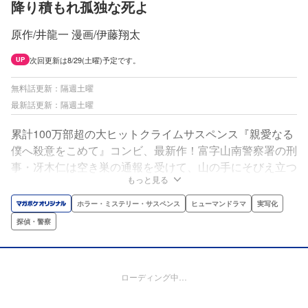
降り積もれ孤独な死よ
原作/井龍一 漫画/伊藤翔太
次回更新は8/29(土曜)予定です。
UP
無料話更新：隔週土曜
最新話更新：隔週土曜
累計100万部超の大ヒットクライムサスペンス『親愛なる
僕へ殺意をこめて』コンビ、最新作！富字山南警察署の刑
事・冴木仁は空き巣の通報を受けて、山の手にそびえ立つ
もっと見る
屋敷へ向かった。ところが、調べを進めていく中で、衝撃
の事実が判明。捜査陣に戦慄が走る…!!血塗られた狂気と
ホラー・ミステリー・サスペンス
ヒューマンドラマ
実写化
対峙する刑事を描く、激情と慟哭のノワールサスペンス、
探偵・警察
開幕!!
ローディング中…