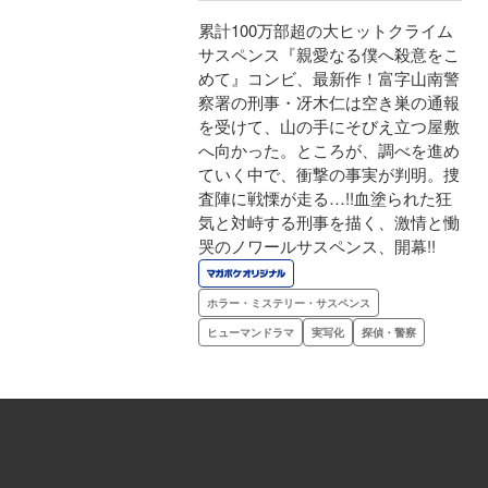
累計100万部超の大ヒットクライム
サスペンス『親愛なる僕へ殺意をこ
めて』コンビ、最新作！富字山南警
察署の刑事・冴木仁は空き巣の通報
を受けて、山の手にそびえ立つ屋敷
へ向かった。ところが、調べを進め
ていく中で、衝撃の事実が判明。捜
査陣に戦慄が走る…!!血塗られた狂
気と対峙する刑事を描く、激情と慟
哭のノワールサスペンス、開幕!!
ホラー・ミステリー・サスペンス
ヒューマンドラマ
実写化
探偵・警察