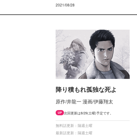
2021/08/28
降り積もれ孤独な死よ
原作/井龍一 漫画/伊藤翔太
次回更新は8/29(土曜)予定です。
UP
無料話更新：隔週土曜
最新話更新：隔週土曜