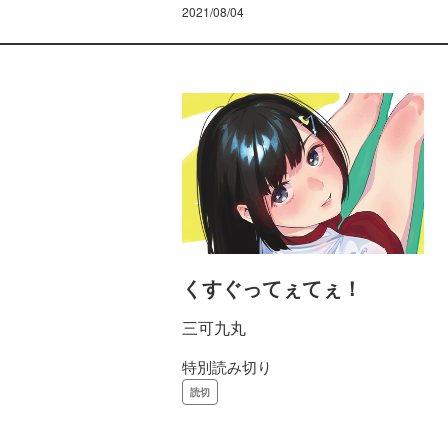
2021/08/04
くすぐってぇてぇ！
三可九丸
特別読み切り
読切