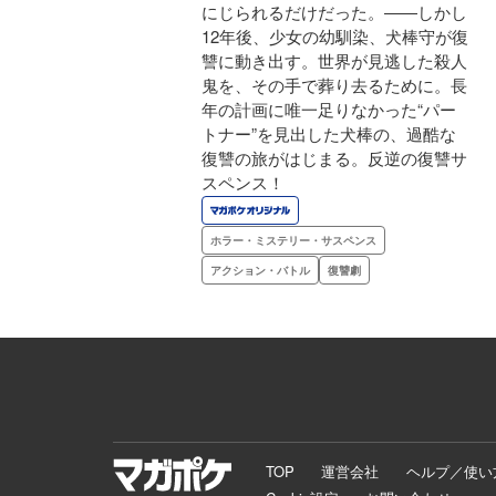
にじられるだけだった。――しかし
12年後、少女の幼馴染、犬棒守が復
讐に動き出す。世界が見逃した殺人
鬼を、その手で葬り去るために。長
年の計画に唯一足りなかった“パー
トナー”を見出した犬棒の、過酷な
復讐の旅がはじまる。反逆の復讐サ
スペンス！
ホラー・ミステリー・サスペンス
アクション・バトル
復讐劇
TOP
運営会社
ヘルプ／使い