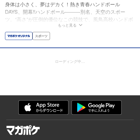
身体は小さく、夢はデカく！熱き青春ハンドボール
DAYS、開幕!!ハンドボール―――別名、天空のスポー
ツ。“高さ”が圧倒的優位なこの競技で、風鳥高校ハンドボ
もっと見る
ール部に入学した意志野美影の身長は小学生同然！それで
も、スター選手だった父から授かった“天地逆転”のシュー
スポーツ
トを武器に、個性豊かな仲間たちと夢を駆け上がっていく
―――!!
ローディング中…