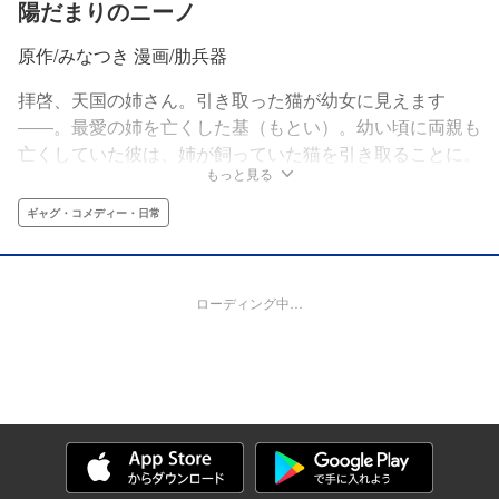
陽だまりのニーノ
原作/みなつき 漫画/肋兵器
拝啓、天国の姉さん。引き取った猫が幼女に見えます
――。最愛の姉を亡くした基（もとい）。幼い頃に両親も
亡くしていた彼は、姉が飼っていた猫を引き取ることに。
もっと見る
ある日、ふと猫のほうに目をやると、そこには猫耳に尻尾
が生えた幼女の姿が……。一人ぼっちになってしまった青
ギャグ・コメディー・日常
年とまるで猫な幼女。一人と一匹？の温かい日々を紡いだ
心に染みわたる物語。
ローディング中…